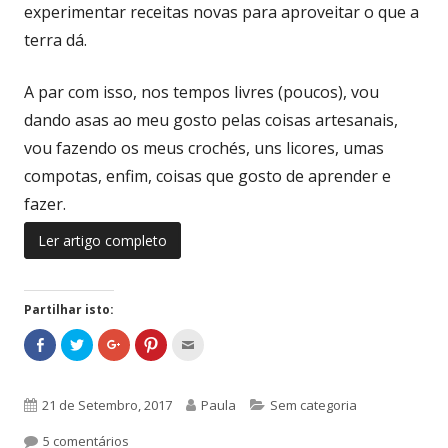
w
O
experimentar receitas novas para aproveitar o que a
w
p
i
e
terra dá.
n
n
d
s
o
i
w
n
)
n
A par com isso, nos tempos livres (poucos), vou
e
w
dando asas ao meu gosto pelas coisas artesanais,
w
i
vou fazendo os meus crochés, uns licores, umas
n
d
o
compotas, enfim, coisas que gosto de aprender e
w
)
fazer.
Ler artigo completo
Partilhar isto:
C
Abrir
C
Abrir
C
Abrir
C
Abrir
C
Abrir
l
numa
a
numa
l
numa
l
numa
a
numa
i
nova
r
nova
i
nova
i
nova
r
nova
c
janela
r
janela
c
janela
c
janela
r
janela
k
e
k
k
e
t
g
t
t
g
Publicado
21 de Setembro, 2017
Autor
Paula
Categorias
Sem categoria
o
u
o
o
u
s
e
s
s
e
h
a
h
h
a
em
5 comentários
em Início da Aventura!