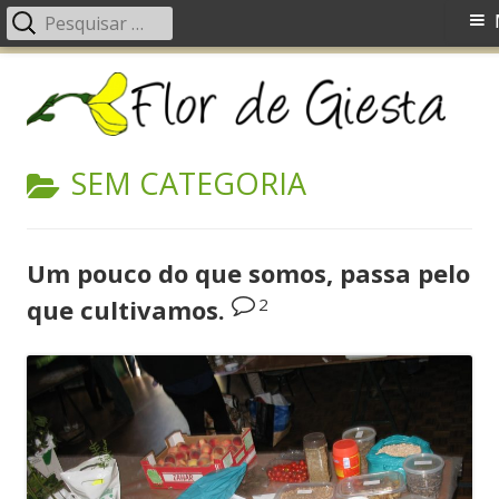
Pesquisar
Menu
por:
principal
Saltar
Fl
Um blog com ideias, receitas, fotos, dicas, dúvidas, etc.
para
d
o
G
conteúdo
CATEGORIA:
SEM CATEGORIA
Um pouco do que somos, passa pelo
2
que cultivamos.