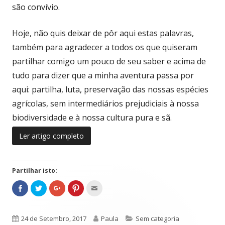
são convívio.
Hoje, não quis deixar de pôr aqui estas palavras,
também para agradecer a todos os que quiseram
partilhar comigo um pouco de seu saber e acima de
tudo para dizer que a minha aventura passa por
aqui: partilha, luta, preservação das nossas espécies
agrícolas, sem intermediários prejudiciais à nossa
biodiversidade e à nossa cultura pura e sã.
Ler artigo completo
Partilhar isto:
C
Abrir
C
Abrir
C
Abrir
C
Abrir
C
Abrir
l
numa
a
numa
l
numa
l
numa
a
numa
i
nova
r
nova
i
nova
i
nova
r
nova
c
janela
r
janela
c
janela
c
janela
r
janela
k
e
k
k
e
t
g
t
t
g
Publicado
24 de Setembro, 2017
Autor
Paula
Categorias
Sem categoria
o
u
o
o
u