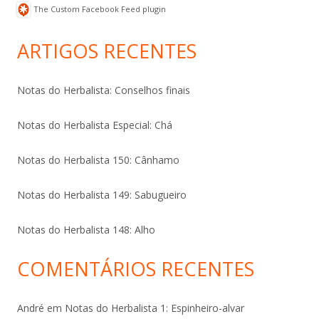
n
n
The Custom Facebook Feed plugin
d
s
o
i
w
n
)
n
ARTIGOS RECENTES
e
w
w
i
n
Notas do Herbalista: Conselhos finais
d
o
w
)
Notas do Herbalista Especial: Chá
Notas do Herbalista 150: Cânhamo
Notas do Herbalista 149: Sabugueiro
Notas do Herbalista 148: Alho
COMENTÁRIOS RECENTES
André
em
Notas do Herbalista 1: Espinheiro-alvar