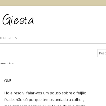
Um blog com ideias, receitas, fotos, dicas, dú
Flor de Giesta
OR DE GIESTA
Pesqu
Ba
por:
lat
omentário
em O Feijão Frade
pri
Olá!
Hoje resolvi falar-vos um pouco sobre o feijão
frade, não só porque temos andado a colher,