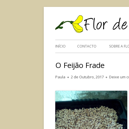
Saltar
para
o
conteúdo
Menu
INÍCIO
CONTACTO
SOBRE A FL
principal
O Feijão Frade
Autor
Paula
Publicado
2 de Outubro, 2017
Deixe um c
em