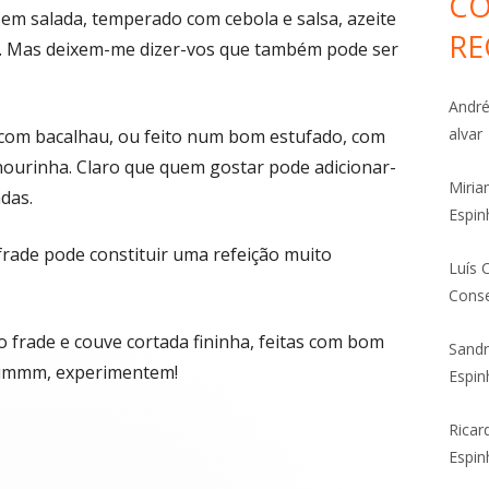
CO
em salada, temperado com cebola e salsa, azeite
RE
. Mas deixem-me dizer-vos que também pode ser
Andr
alvar
 com bacalhau, ou feito num bom estufado, com
ourinha. Claro que quem gostar pode adicionar-
Miri
das.
Espin
rade pode constituir uma refeição muito
Luís 
Conse
o frade e couve cortada fininha, feitas com bom
Sand
uummm, experimentem!
Espin
Ricar
Espin