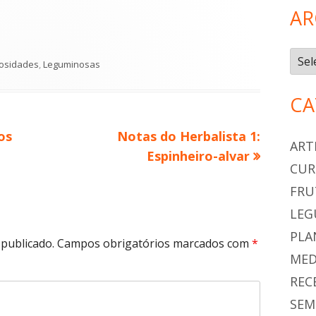
AR
Arqu
egorias
iosidades
,
Leguminosas
CA
os
Conteúdo
Notas do Herbalista 1:
ART
seguinte:
Espinheiro-alvar
CUR
FRU
LEG
PLA
publicado.
Campos obrigatórios marcados com
*
MED
REC
SEM