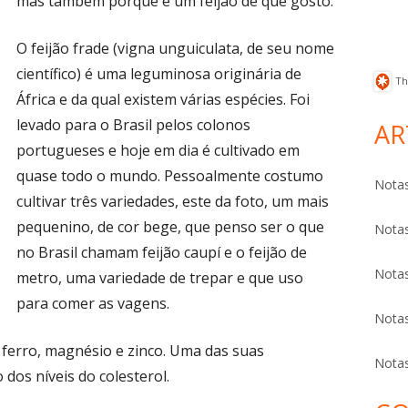
mas também porque é um feijão de que gosto.
O feijão frade (vigna unguiculata, de seu nome
científico) é uma leguminosa originária de
Th
África e da qual existem várias espécies. Foi
levado para o Brasil pelos colonos
AR
portugueses e hoje em dia é cultivado em
quase todo o mundo. Pessoalmente costumo
Notas
cultivar três variedades, este da foto, um mais
pequenino, de cor bege, que penso ser o que
Notas
no Brasil chamam feijão caupí e o feijão de
Notas
metro, uma variedade de trepar e que uso
para comer as vagens.
Notas
, ferro, magnésio e zinco. Uma das suas
Notas
dos níveis do colesterol.