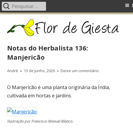
Pesquisar
Menu
por:
principal
Saltar
Fl
Um blog com ideias, receitas, fotos, dicas, dúvidas, etc.
para
d
o
G
conteúdo
Notas do Herbalista 136:
Manjericão
Autor
André
Publicado
13 de Junho, 2020
Deixe um comentário
em Notas do Herbal
em
O Manjericão é uma planta originária da Índia,
cultivada em hortas e jardins.
Ilustração por Francisco Manuel Blanco.