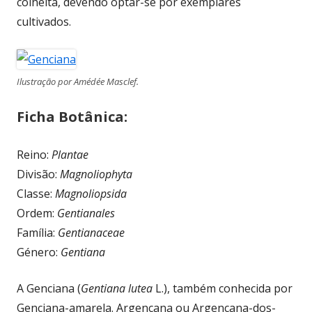
colheita, devendo optar-se por exemplares
cultivados.
Ilustração por Amédée Masclef.
Ficha Botânica:
Reino:
Plantae
Divisão:
Magnoliophyta
Classe:
Magnoliopsida
Ordem:
Gentianales
Família:
Gentianaceae
Género:
Gentiana
A Genciana (
Gentiana lutea
L.), também conhecida por
Genciana-amarela. Argençana ou Argençana-dos-