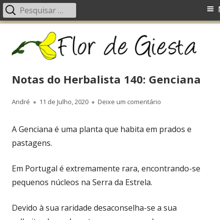
Pesquisar
Menu
por:
principal
Saltar
Fl
Um blog com ideias, receitas, fotos, dicas, dúvidas, etc.
para
d
o
G
conteúdo
Notas do Herbalista 140: Genciana
Autor
André
Publicado
11 de Julho, 2020
Deixe um comentário
em Notas do Herbal
em
A Genciana é uma planta que habita em prados e
pastagens.
Em Portugal é extremamente rara, encontrando-se
pequenos núcleos na Serra da Estrela.
Devido à sua raridade desaconselha-se a sua