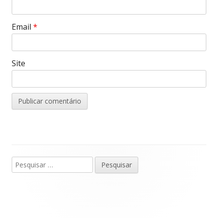
w
)
Email
*
Site
Pesquisar
Barra
por:
lateral
principal