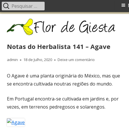
Pesquisar
Menu
por:
principal
Saltar
Fl
Um blog com ideias, receitas, fotos, dicas, dúvidas, etc.
para
d
o
G
conteúdo
Notas do Herbalista 141 – Agave
Autor
admin
Publicado
18 de Julho, 2020
Deixe um comentário
em Notas do Herbal
em
O Agave é uma planta originária do México, mas que
se encontra cultivada noutras regiões do mundo.
Em Portugal encontra-se cultivada em jardins e, por
vezes, em terrenos pedregosos e solarengos.