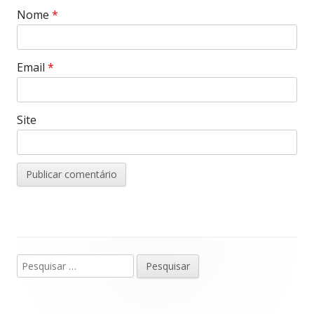
n
Nome
*
d
o
w
)
Email
*
Site
Pesquisar
Barra
por:
lateral