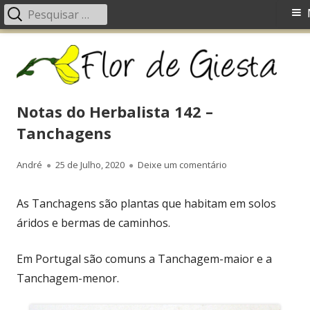
Pesquisar
Menu
por:
principal
Saltar
Fl
Um blog com ideias, receitas, fotos, dicas, dúvidas, etc.
para
d
o
G
conteúdo
Notas do Herbalista 142 –
Tanchagens
Autor
André
Publicado
25 de Julho, 2020
Deixe um comentário
em Notas do Herbal
em
As Tanchagens são plantas que habitam em solos
áridos e bermas de caminhos.
Em Portugal são comuns a Tanchagem-maior e a
Tanchagem-menor.